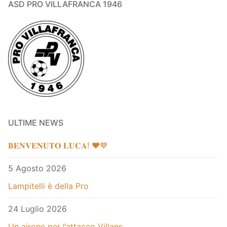
ASD PRO VILLAFRANCA 1946
ULTIME NEWS
𝐁𝐄𝐍𝐕𝐄𝐍𝐔𝐓𝐎 𝐋𝐔𝐂𝐀! ❤️💙
5 Agosto 2026
Lampitelli è della Pro
24 Luglio 2026
Un airone per l’attacco Villans