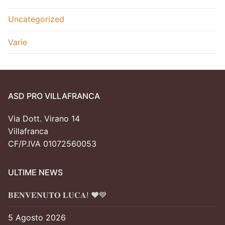
Uncategorized
Varie
ASD PRO VILLAFRANCA
Via Dott. Virano 14
Villafranca
CF/P.IVA 01072560053
ULTIME NEWS
𝐁𝐄𝐍𝐕𝐄𝐍𝐔𝐓𝐎 𝐋𝐔𝐂𝐀! ❤️💙
5 Agosto 2026