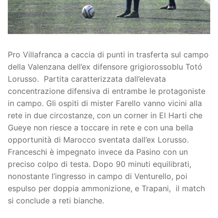
Società
La Storia
Prima Squadra
Organigramma
Settore Giovanile
Pro Villafranca a caccia di punti in trasferta sul campo
della Valenzana dell’ex difensore grigiorossoblu Totó
Centro Sportivo
Organizzazione
Campionati
Lorusso. Partita caratterizzata dall’elevata
concentrazione difensiva di entrambe le protagoniste
Piccoli amici
Eccellenza
Contatti
in campo. Gli ospiti di mister Farello vanno vicini alla
Pulcini
Settore Giovanile
Sponsor
rete in due circostanze, con un corner in El Harti che
Gueye non riesce a toccare in rete e con una bella
Primi calci
opportunità di Marocco sventata dall’ex Lorusso.
Franceschi è impegnato invece da Pasino con un
Esordienti
preciso colpo di testa. Dopo 90 minuti equilibrati,
nonostante l’ingresso in campo di Venturello, poi
Juniores
espulso per doppia ammonizione, e Trapani, il match
si conclude a reti bianche.