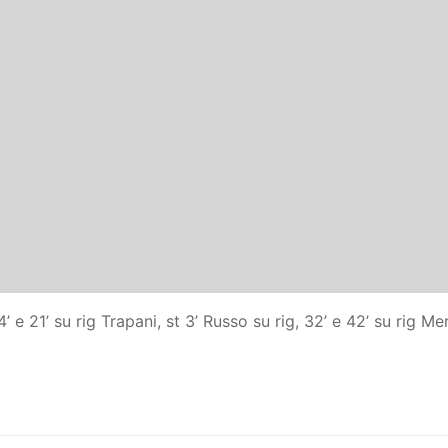
vo
e
e 21’ su rig Trapani, st 3’ Russo su rig, 32’ e 42’ su rig Me