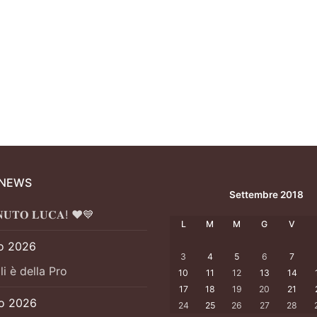
ile
 NEWS
Settembre 2018
𝐍𝐔𝐓𝐎 𝐋𝐔𝐂𝐀! ❤️💙
L
M
M
G
V
o 2026
3
4
5
6
7
li è della Pro
10
11
12
13
14
17
18
19
20
21
io 2026
24
25
26
27
28