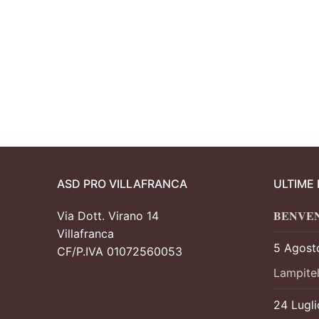
Juniores
Campionati
Eccellenza
Settore Giovan
Contatti
Sponsor
ASD PRO VILLAFRANCA
ULTIME
Via Dott. Virano 14
𝐁𝐄𝐍𝐕𝐄
Villafranca
5 Agost
CF/P.IVA 01072560053
Lampitel
24 Lugl