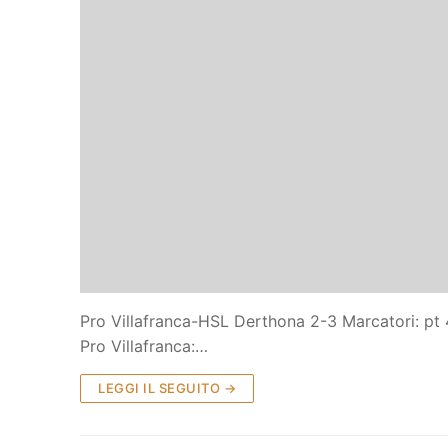
La Storia
Organigramma
Centro Sporti
Prima Squadra
Settore Giovanile
Organizzazion
Piccoli amici
Pro Villafranca-HSL Derthona 2-3 Marcatori: pt 4’ 
Pulcini
Pro Villafranca:…
Primi calci
LEGGI IL SEGUITO →
Esordienti