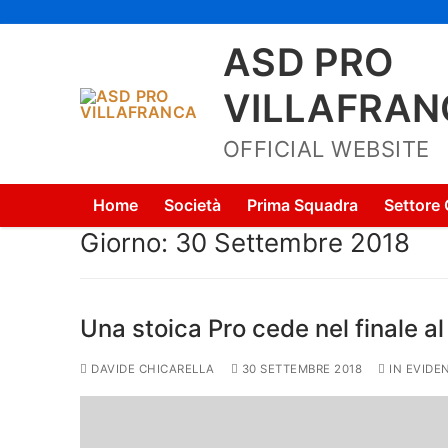
Vai
al
ASD PRO
contenuto
VILLAFRAN
OFFICIAL WEBSITE
Home
Società
Prima Squadra
Settore 
Giorno:
30 Settembre 2018
Una stoica Pro cede nel finale a
DAVIDE CHICARELLA
30 SETTEMBRE 2018
IN EVIDE
Home
Società