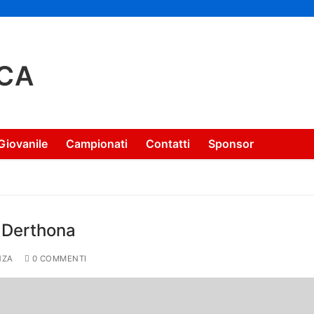
CA
Giovanile
Campionati
Contatti
Sponsor
l Derthona
NZA
0 COMMENTI