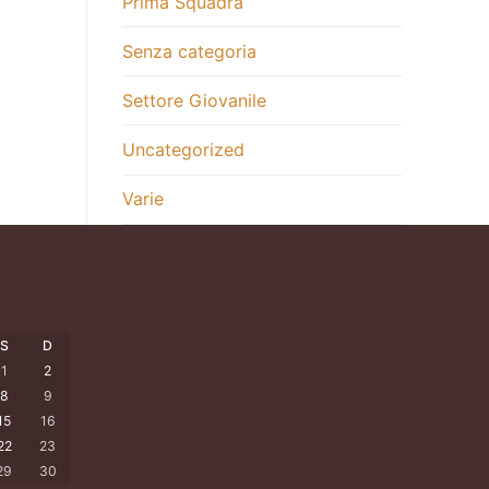
Prima Squadra
Senza categoria
Settore Giovanile
Uncategorized
Varie
S
D
1
2
8
9
15
16
22
23
29
30