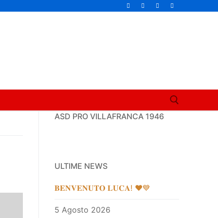
ASD PRO VILLAFRANCA 1946
ULTIME NEWS
𝐁𝐄𝐍𝐕𝐄𝐍𝐔𝐓𝐎 𝐋𝐔𝐂𝐀! ❤️💙
5 Agosto 2026