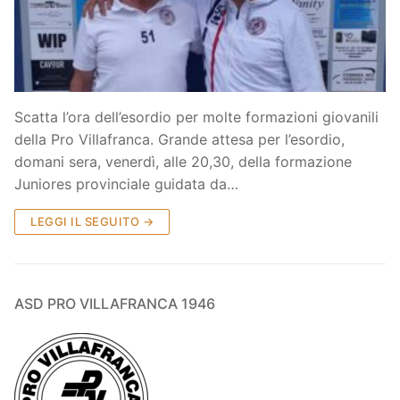
Società
La Storia
Prima Squadra
Organigramma
Settore Giovanile
Scatta l’ora dell’esordio per molte formazioni giovanili
Centro Sportivo
Organizzazione
Campionati
della Pro Villafranca. Grande attesa per l’esordio,
domani sera, venerdì, alle 20,30, della formazione
Piccoli amici
Eccellenza
Contatti
Juniores provinciale guidata da…
Pulcini
Settore Giovanile
Sponsor
LEGGI IL SEGUITO →
Primi calci
Esordienti
ASD PRO VILLAFRANCA 1946
Juniores