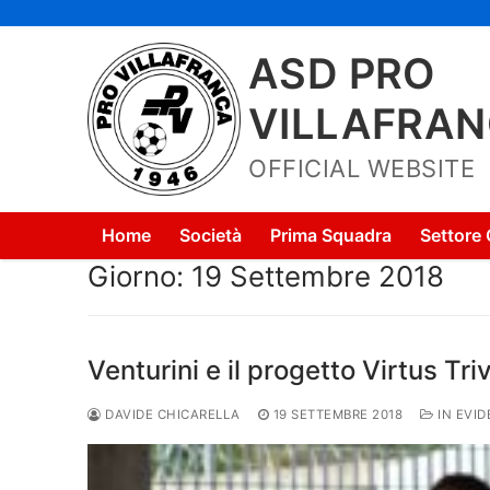
Vai
al
ASD PRO
contenuto
VILLAFRA
OFFICIAL WEBSITE
Home
Società
Prima Squadra
Settore 
Giorno:
19 Settembre 2018
Venturini e il progetto Virtus Tri
DAVIDE CHICARELLA
19 SETTEMBRE 2018
IN EVI