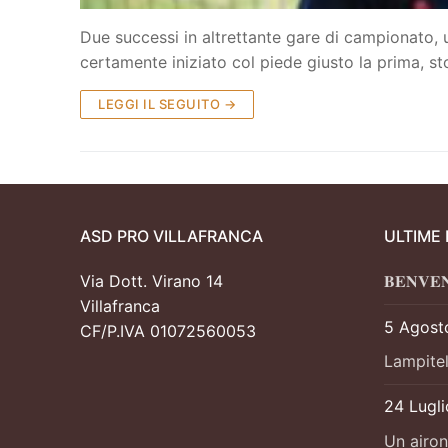
Due successi in altrettante gare di campionato, 
certamente iniziato col piede giusto la prima, s
LEGGI IL SEGUITO →
ASD PRO VILLAFRANCA
ULTIME
Via Dott. Virano 14
𝐁𝐄𝐍𝐕𝐄
Villafranca
5 Agost
CF/P.IVA 01072560053
Lampitel
24 Lugl
Un airon