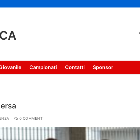
NCA
Giovanile
Campionati
Contatti
Sponsor
versa
DENZA
0 COMMENTI