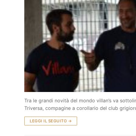
Home
Società
La Storia
Prima Squadra
Organigramma
Settore Giovanile
Centro Sporti
Organizzazion
Campionati
Piccoli amici
Eccellenza
Contatti
Tra le grandi novità del mondo villan’s va sottol
Pulcini
Settore Giovan
Sponsor
Triversa, compagine a corollario del club grigio
Primi calci
LEGGI IL SEGUITO →
Esordienti