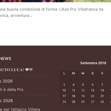
una buona condizione di forma. L’Asd Pro Villafranca ha
torica, avventura…
 NEWS
Settembre 2018
𝐍𝐔𝐓𝐎 𝐋𝐔𝐂𝐀! ❤️💙
L
M
M
G
V
o 2026
3
4
5
6
7
li è della Pro
10
11
12
13
14
17
18
19
20
21
io 2026
24
25
26
27
28
e per l’attacco Villans